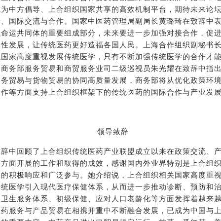
成为中方倡导、上合组织国家共享的高效机制平台，期待未来论
新、国际交流与合作。国家中医药管理局副局长黄璐琦在致辞中
织命运共同体的重要组成部分，未来要进一步加强对接合作，促
新性发展，让传统医药更好造福各国人民。上海合作组织副秘书
织国家高度重视发展传统医学，只有不断加强传统医学的合作才
。商务部服务贸易和商贸服务业司二级巡视员朱光耀在致辞中指
服务贸易与货物贸易的协同高质量发展，商务部将从优化政策环
合作等方面支持上合组织框架下的传统医药的国际合作与产业发
领导致辞
致辞中回顾了上合组织传统医药产业联盟成立以来在政策交流、
方面开展的工作和取得的成效，感谢国内外业界特别是上合组织
业的积极响应和广泛参与。她介绍说，上合组织相关国家高度重
传统医学引入现代医疗保健体系，从而进一步推动诊断、预防和
疗卫生服务体系、初级保健、应对人口老龄化等方面发挥着越来
医药服务与产品贸易在相携并重中不断融合发展，已成为中国与