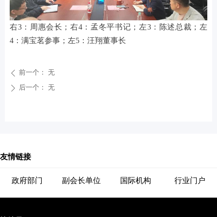
右3：周惠会长；右4：孟冬平书记；左3：陈述总裁；左
4：满宝茗参事；左5：汪翔董事长
前一个：
无
ꄴ
后一个：
无
ꄲ
友情链接
政府部门
副会长单位
国际机构
行业门户