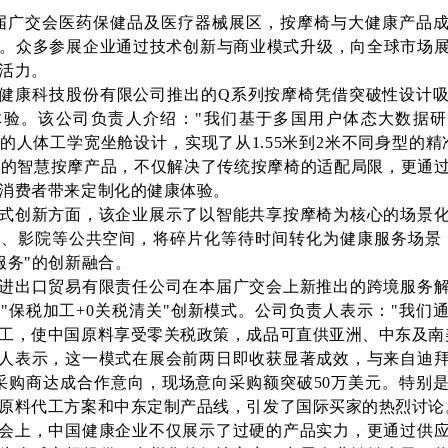
7届广交会医药保健品及医疗器械展区，按摩椅与大健康产品
。众多参展企业通过技术创新与商业模式升级，向全球市场
活力。
健康科技股份有限公司推出的Q系列按摩椅凭借突破性设计
体验。该公司负责人介绍："我们基于多国用户体态大数据
的人体工学宽坐舱设计，实现了从1.55米到2米不同身型的精
术的智慧按摩产品，不仅解决了传统按摩椅的适配局限，更通
消费者带来定制化的健康体验。
式创新方面，该企业展示了以智能共享按摩椅为核心的场景
、影院等公共空间，将碎片化等待时间转化为健康服务场景
服务"的创新融合。
进出口贸易有限责任公司在本届广交会上新推出的跨境服务
"保税加工+0关税清关"创新模式。公司负责人表示："我们
工，使中国原料享受零关税政策，成品可直供亚洲、中东及南
人表示，这一模式在展会前两日即收获显著成效，与来自迪
采购商达成合作意向，现场意向采购额突破50万美元。特别
原料代工方案和中东定制产品线，引发了国际买家的热烈讨论
会上，中国健康企业不仅展示了过硬的产品实力，更通过供