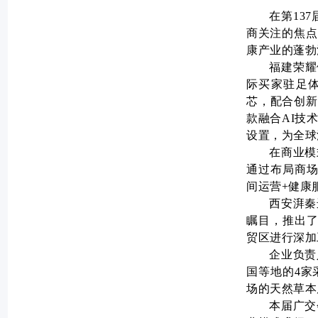
在第13
商关注的焦点
康产业的蓬勃
福建荣耀
际买家驻足
芯，配合创新
款融合AI技
设置，为全球
在商业模
通过布局商场
间运营+健康
西安湃秦
瞩目，推出了
贸区进行深加
企业负责
国等地的4家
场的天然草本
本届广交